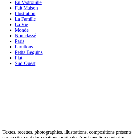
En Vadrouille
Fait Maison
Illustration
La Famille
La Vie
Monde
Non classé
Paris
Parutions
Petits Beguins
Plat
Sud-Ouest
Your email
VOTRE ADRESSE EMAIL
OK
Textes, recettes, photographies, illustrations, compositions présents
sur ce site, sont des créations originales (sauf mention contraire