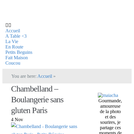
Accueil
A Table <3
La Vie
En Route
Petits Beguins
Fait Maison
Coucou
You are here:
Accueil
»
Chambelland –
Boulangerie sans
Gourmande,
amoureuse
gluten Paris
de la photo
et des
4 Nov
sourires, je
partage ces
moments de