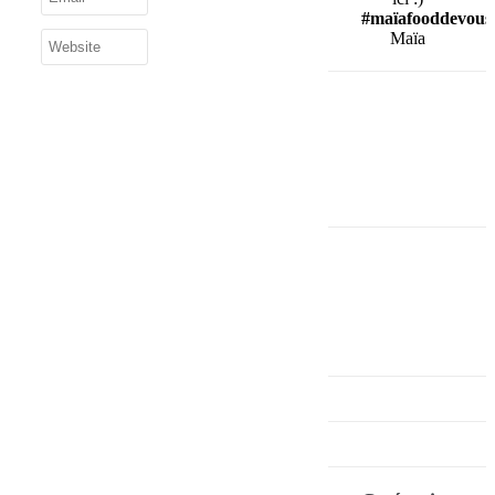
#maïafooddevous
Maïa