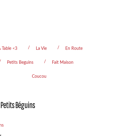
 Table <3
La Vie
En Route
Petits Beguins
Fait Maison
Coucou
 Petits Béguins