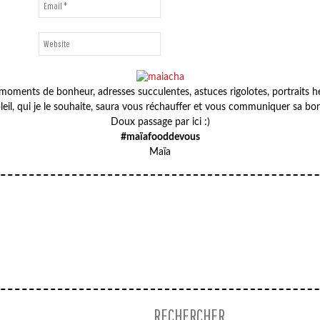
oments de bonheur, adresses succulentes, astuces rigolotes, portraits heu
leil, qui je le souhaite, saura vous réchauffer et vous communiquer sa b
Doux passage par ici :)
#maïafooddevous
SORBET
Maïa
FRAMBOISE
MÛRE
–
PETITS
–
ULTRA
PLAISIRS
PARIS
RAPIDE
DE
02
CLAFOUTIS
NOVEMBRE
AUX
#3
TOMATES