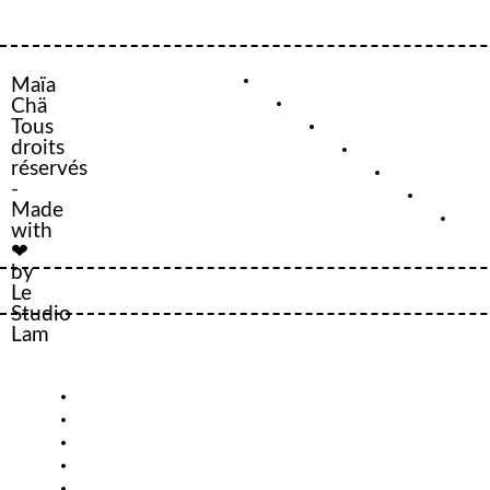
Maïa
Chä
Tous
droits
réservés
-
Made
with
❤
by
Le
Studio
Lam