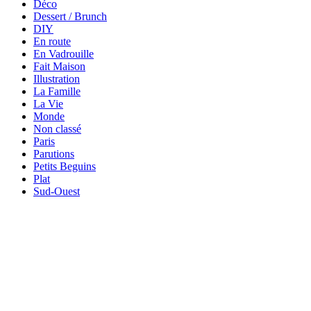
Déco
Dessert / Brunch
DIY
En route
En Vadrouille
Fait Maison
Illustration
La Famille
La Vie
Monde
Non classé
Paris
Parutions
Petits Beguins
Plat
Sud-Ouest
Your email
VOTRE ADRESSE EMAIL
OK