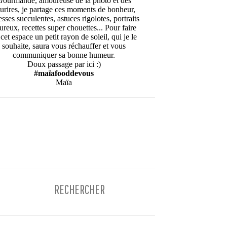
Gourmande, amoureuse de la photo et des
urires, je partage ces moments de bonheur,
esses succulentes, astuces rigolotes, portraits
ureux, recettes super chouettes... Pour faire
cet espace un petit rayon de soleil, qui je le
souhaite, saura vous réchauffer et vous
communiquer sa bonne humeur.
Doux passage par ici :)
#maïafooddevous
Maïa