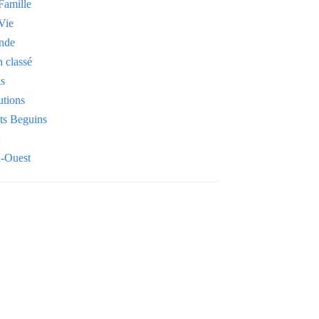
Famille
Vie
nde
 classé
is
utions
its Beguins
-Ouest
Your email
OK
VOTRE ADRESSE EMAIL