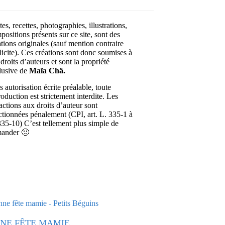
es, recettes, photographies, illustrations,
positions présents sur ce site, sont des
ations originales (sauf mention contraire
licite). Ces créations sont donc soumises à
droits d’auteurs et sont la propriété
lusive de
Maïa Chä.
 autorisation écrite préalable, toute
roduction est strictement interdite. Les
ractions aux droits d’auteur sont
ctionnées pénalement (CPI, art. L. 335-1 à
335-10) C’est tellement plus simple de
ander 🙂
NE FÊTE MAMIE