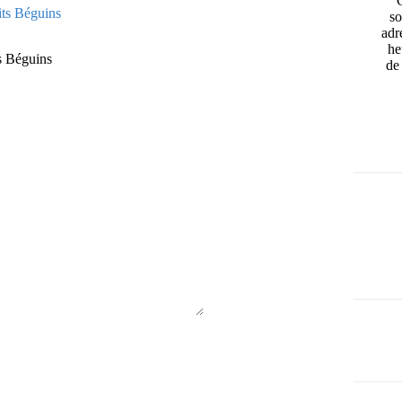
so
adr
he
ts Béguins
de 