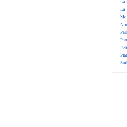
La 
La 
Mo
Non
Par
Par
Pet
Plat
Sud