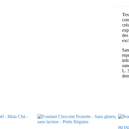
Text
com
cré
exp
des 
exc
Sans
rep
inf
san
L. 
dem
BON