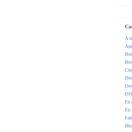
Ca
A t
Apé
Boi
Bon
Cit
Dé
Des
DI
En 
En 
Fai
Illu