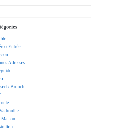
tégories
able
ro / Entrée
sson
nes Adresses
yguide
co
sert / Brunch
Y
route
Vadrouille
t Maison
stration