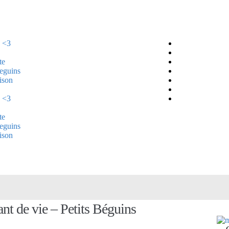
 <3
te
Beguins
ison
 <3
te
Beguins
ison
nt de vie – Petits Béguins