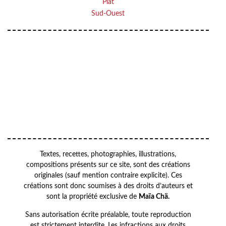
Plat
Sud-Ouest
VOTRE ADRESSE EMAIL
Your
OK
email
Textes, recettes, photographies, illustrations,
compositions présents sur ce site, sont des créations
originales (sauf mention contraire explicite). Ces
créations sont donc soumises à des droits d’auteurs et
sont la propriété exclusive de
Maïa Chä.
Sans autorisation écrite préalable, toute reproduction
est strictement interdite. Les infractions aux droits