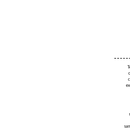
T
c
ex
san