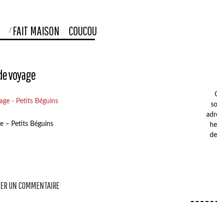
S
FAIT MAISON
COUCOU
de voyage
so
adr
 – Petits Béguins
he
de
ER UN COMMENTAIRE