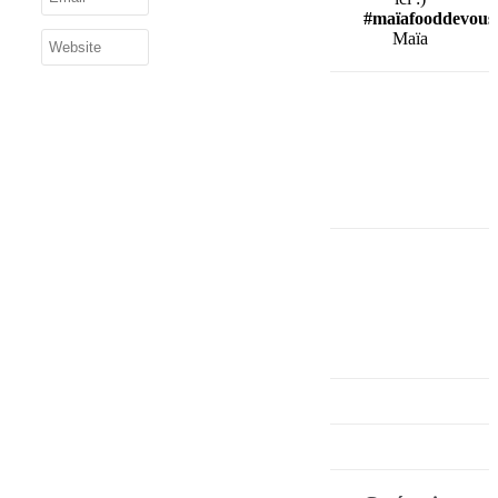
#maïafooddevous
Maïa