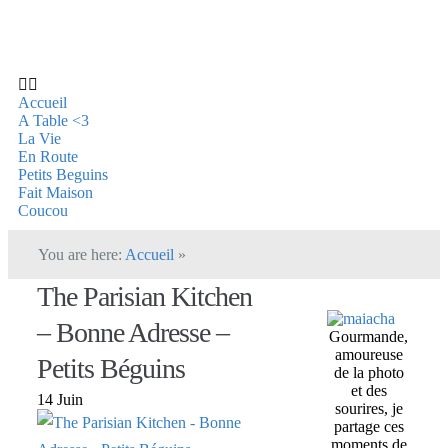
Accueil
A Table <3
La Vie
En Route
Petits Beguins
Fait Maison
Coucou
You are here:
Accueil
»
The Parisian Kitchen
– Bonne Adresse –
Gourmande,
amoureuse
Petits Béguins
de la photo
et des
14 Juin
sourires, je
partage ces
moments de