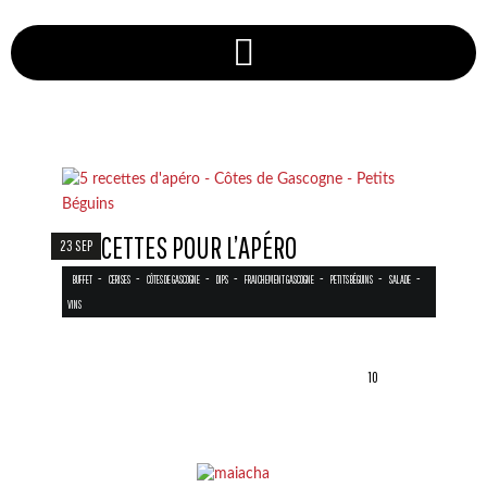
5 RECETTES POUR L’APÉRO
23 SEP
-
-
-
-
-
-
-
BUFFET
CERISES
CÔTES DE GASCOGNE
DIPS
FRAICHEMENT GASCOGNE
PETITS BÉGUINS
SALADE
VINS
10