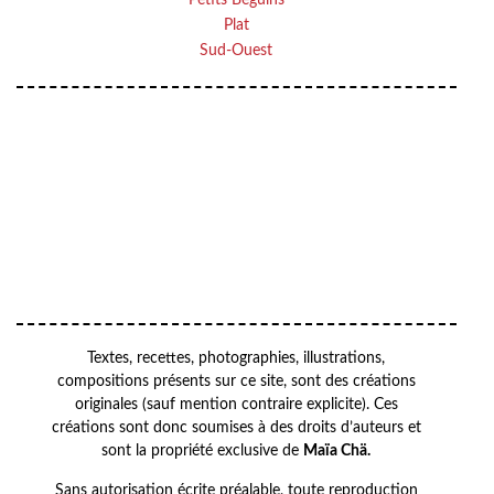
Plat
Sud-Ouest
VOTRE ADRESSE EMAIL
Your
OK
email
Textes, recettes, photographies, illustrations,
compositions présents sur ce site, sont des créations
originales (sauf mention contraire explicite). Ces
créations sont donc soumises à des droits d’auteurs et
sont la propriété exclusive de
Maïa Chä.
Sans autorisation écrite préalable, toute reproduction