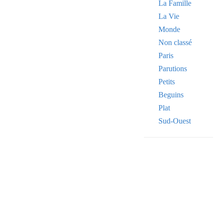
La Famille
La Vie
Monde
Non classé
Paris
Parutions
Petits
Beguins
Plat
Sud-Ouest
VOTRE ADRE
Your
email
OK