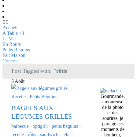
Accueil
A Table <3
La Vie
En Route
Petits Beguins
Fait Maison
Coucou
Post Tagged with:
"rôtis"
5 Août
Gourmande,
amoureuse
BAGELS AUX
de la photo
et des
LÉGUMES GRILLÉS
sourires, je
partage ces
barbecue
-
optigrill
-
petits béguins
-
moments de
recette
-
rôtis
-
sandwich
-
tefal
-
bonheur,