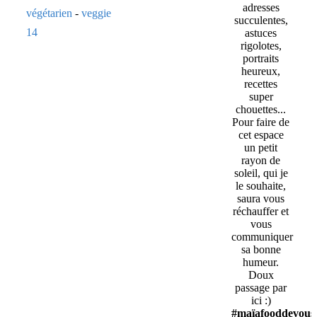
adresses
végétarien
-
veggie
succulentes,
14
astuces
rigolotes,
portraits
heureux,
recettes
super
chouettes...
Pour faire de
cet espace
un petit
rayon de
soleil, qui je
le souhaite,
saura vous
réchauffer et
vous
communiquer
sa bonne
humeur.
Doux
passage par
ici :)
#maïafooddevous