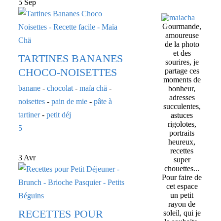
5 Sep
Gourmande,
amoureuse
de la photo
et des
TARTINES BANANES
sourires, je
CHOCO-NOISETTES
partage ces
moments de
banane
-
chocolat
-
maïa chä
-
bonheur,
adresses
noisettes
-
pain de mie
-
pâte à
succulentes,
tartiner
-
petit déj
astuces
rigolotes,
5
portraits
heureux,
recettes
3 Avr
super
chouettes...
Pour faire de
cet espace
un petit
rayon de
RECETTES POUR
soleil, qui je