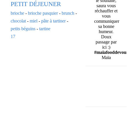
le souhaite,
PETIT DÉJEUNER
saura vous
réchauffer et
brioche
-
brioche pasquier
-
brunch
-
vous
chocolat
-
miel
-
pâte à tartiner
-
communiquer
sa bonne
petits béguins
-
tartine
humeur.
17
Doux
passage par
ici :)
#maïafooddevous
Maïa