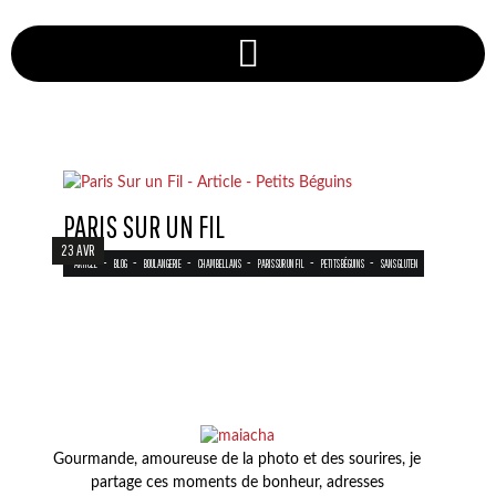
PARIS SUR UN FIL
23 AVR
-
-
-
-
-
-
ARTICLE
BLOG
BOULANGERIE
CHAMBELLANS
PARIS SUR UN FIL
PETITS BÉGUINS
SANS GLUTEN
Gourmande, amoureuse de la photo et des sourires, je
partage ces moments de bonheur, adresses