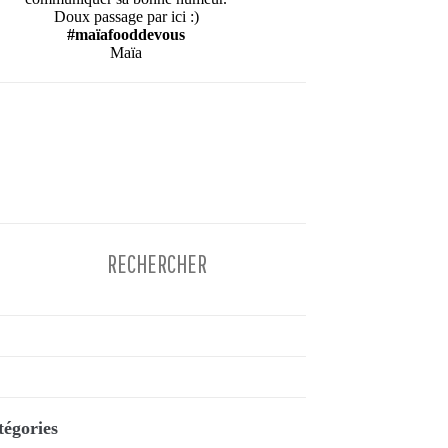
Doux passage par ici :)
#maïafooddevous
Maïa
tégories