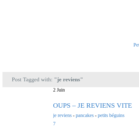
Pe
Post Tagged with:
"je reviens"
2 Juin
OUPS – JE REVIENS VITE
je reviens
-
pancakes
-
petits béguins
7