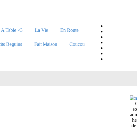
A Table <3
La Vie
En Route
tits Beguins
Fait Maison
Coucou
so
adr
he
de 