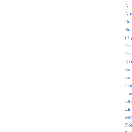
A t
Apé
Boi
Bon
Cit
Dé
Des
DI
En 
En 
Fai
Illu
La 
La 
Mo
Non