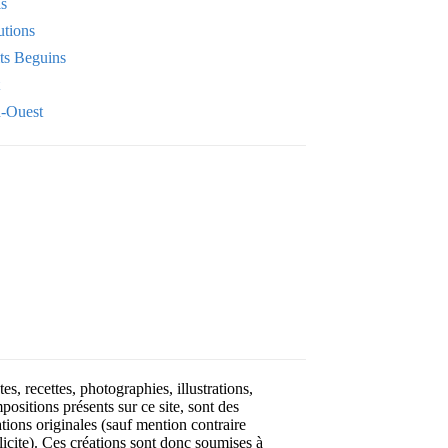
is
utions
its Beguins
-Ouest
Your email
OK
VOTRE ADRESSE EMAIL
es, recettes, photographies, illustrations,
positions présents sur ce site, sont des
ations originales (sauf mention contraire
licite). Ces créations sont donc soumises à