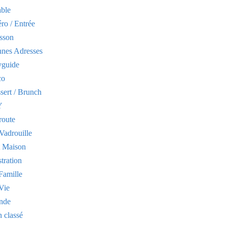
able
ro / Entrée
sson
nes Adresses
yguide
co
sert / Brunch
Y
route
Vadrouille
t Maison
stration
Famille
Vie
nde
 classé