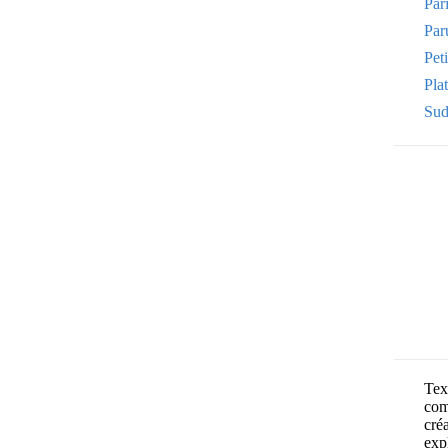
Par
Par
Pet
Plat
Sud
Text
com
cré
exp