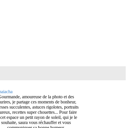
Gourmande, amoureuse de la photo et des
urires, je partage ces moments de bonheur,
esses succulentes, astuces rigolotes, portraits
ureux, recettes super chouettes... Pour faire
cet espace un petit rayon de soleil, qui je le
souhaite, saura vous réchauffer et vous
communiquer sa bonne humeur.