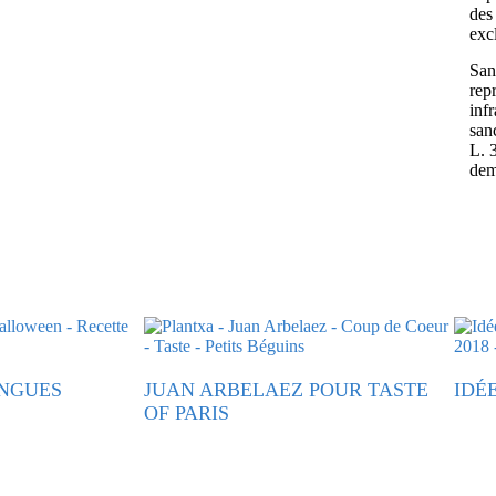
des 
exc
Sans
rep
inf
san
L. 
dem
NGUES
JUAN ARBELAEZ POUR TASTE
IDÉ
OF PARIS