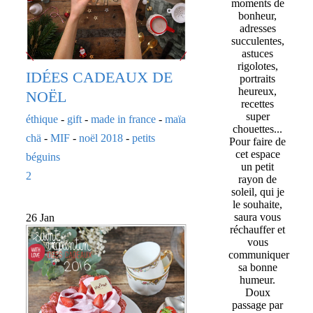
moments de
bonheur,
adresses
succulentes,
astuces
rigolotes,
IDÉES CADEAUX DE
portraits
heureux,
NOËL
recettes
super
éthique
-
gift
-
made in france
-
maïa
chouettes...
chä
-
MIF
-
noël 2018
-
petits
Pour faire de
cet espace
béguins
un petit
2
rayon de
soleil, qui je
le souhaite,
saura vous
26 Jan
réchauffer et
vous
communiquer
sa bonne
humeur.
Doux
passage par