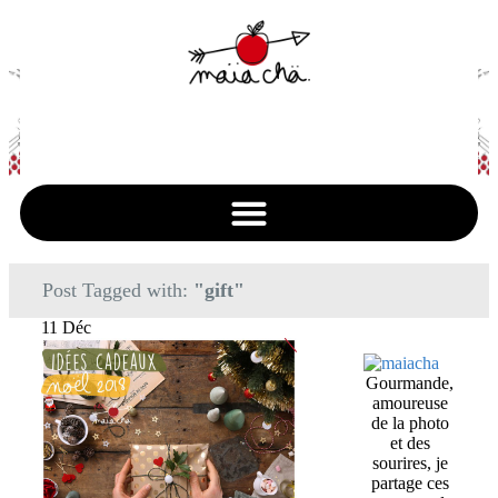
Post Tagged with:
"gift"
11 Déc
Gourmande,
amoureuse
de la photo
et des
sourires, je
partage ces