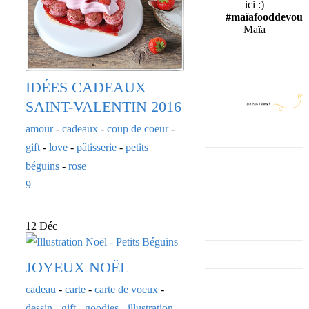
ici :)
#maïafooddevous
Maïa
IDÉES CADEAUX
SAINT-VALENTIN 2016
amour
-
cadeaux
-
coup de coeur
-
gift
-
love
-
pâtisserie
-
petits
béguins
-
rose
9
12 Déc
JOYEUX NOËL
cadeau
-
carte
-
carte de voeux
-
dessin
-
gift
-
goodies
-
illustration
-