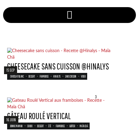
CHEESECAKE SANS CUISSON @HINALYS
15 SEP
-
-
-
-
-
CHOCOLAT BLANC
DESSERT
FRAMBOISE
HINALYS
SANS CUISSON
VIDEO
3
GÂTEAU ROULÉ VERTICAL
16 JUIN
-
-
-
-
-
-
BONNE MAMAN
CHOUX
DESSERT
ÉTÉ
FRAMBOISE
GOÛTER
MAÏA CHÄ