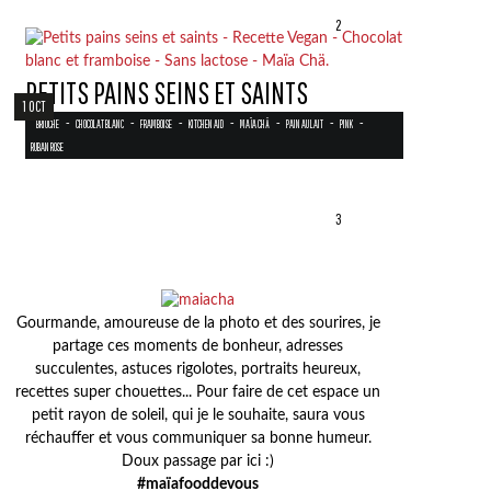
2
PETITS PAINS SEINS ET SAINTS
1 OCT
-
-
-
-
-
-
-
BRIOCHE
CHOCOLAT BLANC
FRAMBOISE
KITCHEN AID
MAÏA CHÄ
PAIN AU LAIT
PINK
RUBAN ROSE
3
Gourmande, amoureuse de la photo et des sourires, je
partage ces moments de bonheur, adresses
succulentes, astuces rigolotes, portraits heureux,
recettes super chouettes... Pour faire de cet espace un
petit rayon de soleil, qui je le souhaite, saura vous
réchauffer et vous communiquer sa bonne humeur.
Doux passage par ici :)
#maïafooddevous