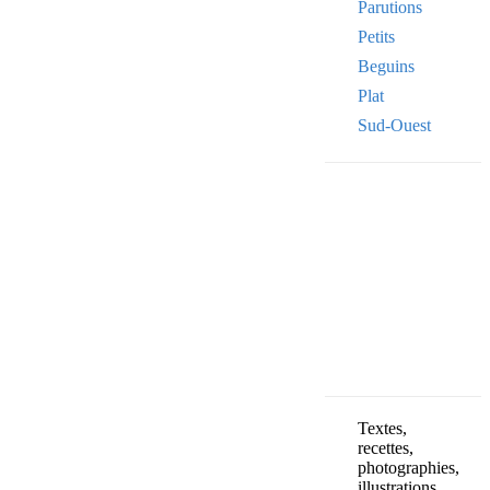
Parutions
Petits
Beguins
Plat
Sud-Ouest
Your email
VOTRE ADRESSE
OK
Textes,
recettes,
photographies,
illustrations,