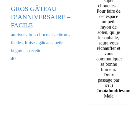
super
chouettes...
GROS GÂTEAU
Pour faire de
D’ANNIVERSAIRE –
cet espace
un petit
FACILE
rayon de
soleil, qui je
anniversaire
-
chocolat
-
citron
-
le souhaite,
facile
-
fraise
-
gâteau
-
petits
saura vous
réchauffer et
béguins
-
recette
vous
40
communiquer
sa bonne
humeur.
Doux
passage par
ici :)
#maïafooddevous
Maïa