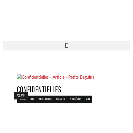
CONFIDENTIELLES
23 AVR
-
-
-
-
-
ARTICLE
BLOG
CONFIDENTIELLES
INTERVIEW
PETITS BÉGUINS
VIDEO