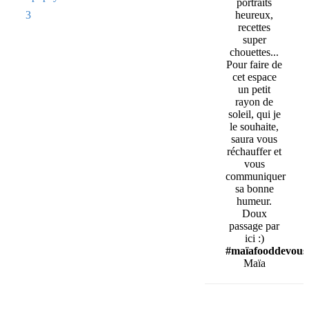
portraits
3
heureux,
recettes
super
chouettes...
Pour faire de
cet espace
un petit
rayon de
soleil, qui je
le souhaite,
saura vous
réchauffer et
vous
communiquer
sa bonne
humeur.
Doux
passage par
ici :)
#maïafooddevous
Maïa