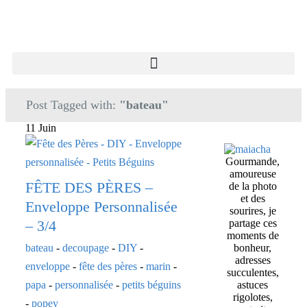
Post Tagged with:
"bateau"
11 Juin
Gourmande,
amoureuse
FÊTE DES PÈRES –
de la photo
et des
Enveloppe Personnalisée
sourires, je
– 3/4
partage ces
moments de
bateau
-
decoupage
-
DIY
-
bonheur,
adresses
enveloppe
-
fête des pères
-
marin
-
succulentes,
papa
-
personnalisée
-
petits béguins
astuces
rigolotes,
-
popey