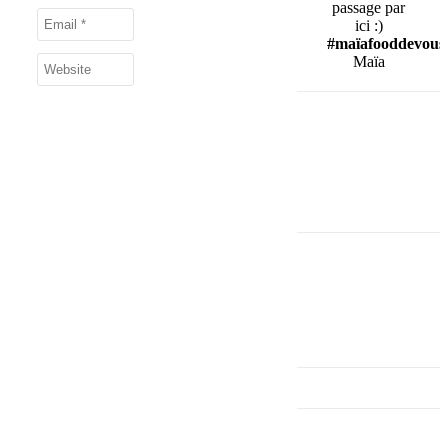
passage par
ici :)
#maïafooddevous
Maïa