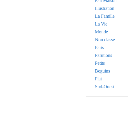
Fait Maison
Illustration
La Famille
La Vie
Monde
Non classé
Paris
Parutions
Petits
Beguins
Plat
Sud-Ouest
VOTRE ADRE
Your
email