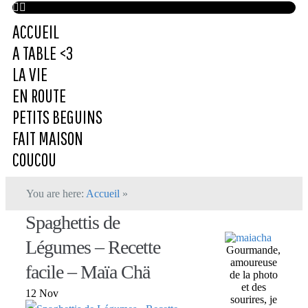
ACCUEIL
A TABLE <3
LA VIE
EN ROUTE
PETITS BEGUINS
FAIT MAISON
COUCOU
You are here:
Accueil
»
Spaghettis de
Légumes – Recette
Gourmande,
amoureuse
facile – Maïa Chä
de la photo
et des
12 Nov
sourires, je