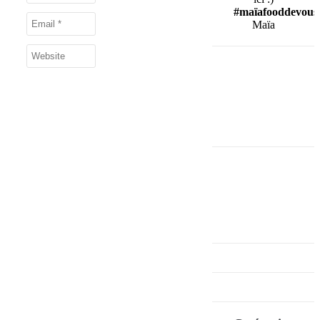
#maïafooddevous
Maïa