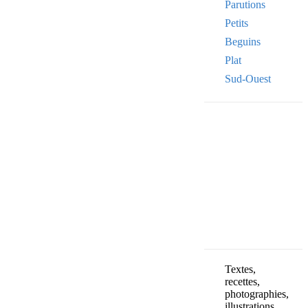
Parutions
Petits
Beguins
Plat
Sud-Ouest
VOTRE ADRE
Your
email
OK
Textes,
recettes,
photographies,
illustrations,