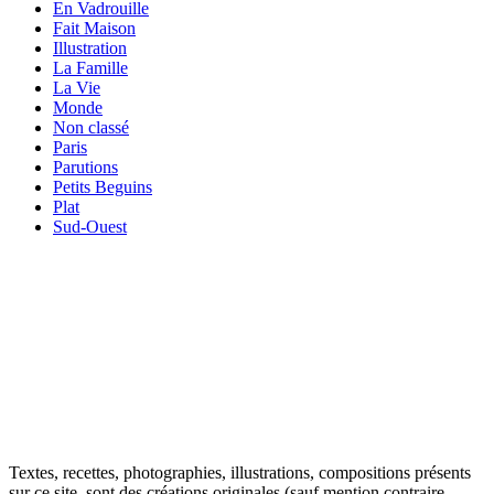
En Vadrouille
Fait Maison
Illustration
La Famille
La Vie
Monde
Non classé
Paris
Parutions
Petits Beguins
Plat
Sud-Ouest
Your email
VOTRE
ADRESSE EMAIL
OK
Textes, recettes, photographies, illustrations, compositions présents
sur ce site, sont des créations originales (sauf mention contraire