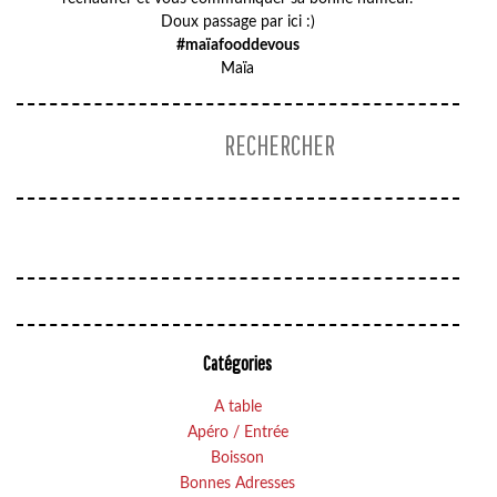
Doux passage par ici :)
#maïafooddevous
Maïa
Catégories
A table
Apéro / Entrée
Boisson
Bonnes Adresses