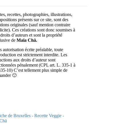
es, recettes, photographies, illustrations,
positions présents sur ce site, sont des
ations originales (sauf mention contraire
licite). Ces créations sont donc soumises à
droits d’auteurs et sont la propriété
lusive de
Maïa Chä.
 autorisation écrite préalable, toute
roduction est strictement interdite. Les
ractions aux droits d’auteur sont
ctionnées pénalement (CPI, art. L. 335-1 à
335-10) C’est tellement plus simple de
ander 🙂