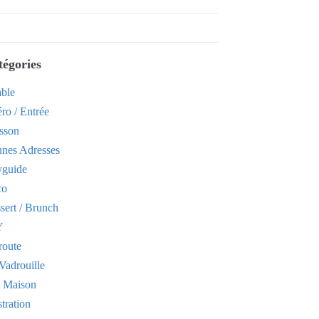
tégories
able
ro / Entrée
sson
nes Adresses
yguide
co
sert / Brunch
Y
route
Vadrouille
t Maison
stration