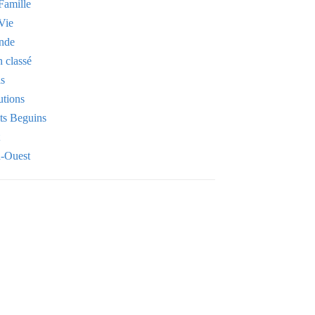
Famille
Vie
nde
 classé
is
utions
its Beguins
-Ouest
Your email
OK
VOTRE ADRESSE EMAIL