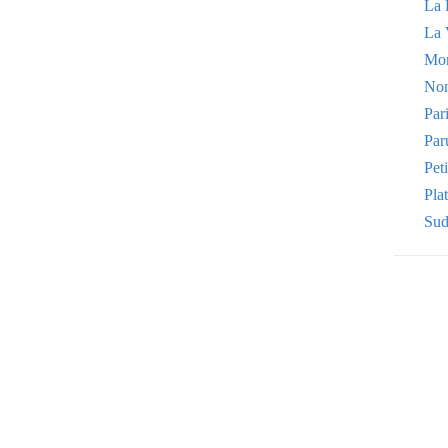
La 
La 
Mo
Non
Par
Par
Pet
Plat
Sud