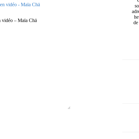
so
adr
he
en vidéo – Maïa Chä
de 