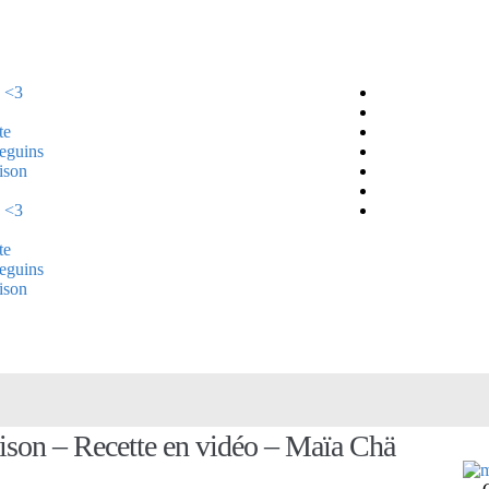
 <3
te
Beguins
ison
 <3
te
Beguins
ison
aison – Recette en vidéo – Maïa Chä