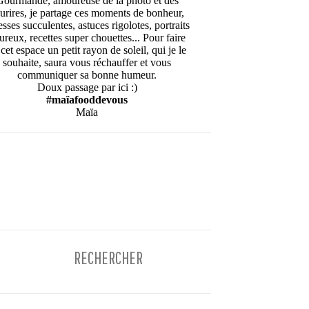
Gourmande, amoureuse de la photo et des
urires, je partage ces moments de bonheur,
esses succulentes, astuces rigolotes, portraits
ureux, recettes super chouettes... Pour faire
cet espace un petit rayon de soleil, qui je le
souhaite, saura vous réchauffer et vous
communiquer sa bonne humeur.
Doux passage par ici :)
#maïafooddevous
Maïa