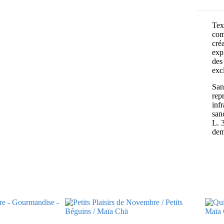
Text
com
cré
exp
des 
exc
Sans
rep
inf
san
L. 
dem