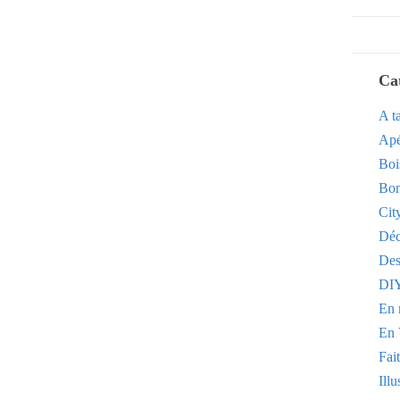
Ca
A t
Apé
Boi
Bon
Cit
Dé
Des
DI
En 
En 
Fai
Illu