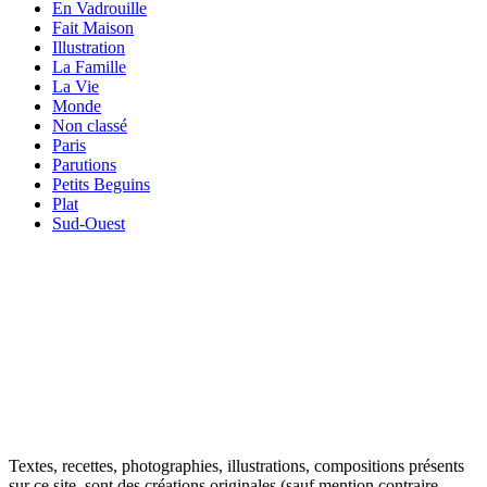
En Vadrouille
Fait Maison
Illustration
La Famille
La Vie
Monde
Non classé
Paris
Parutions
Petits Beguins
Plat
Sud-Ouest
VOTRE ADRESSE EMAIL
Your
email
OK
Textes, recettes, photographies, illustrations, compositions présents
sur ce site, sont des créations originales (sauf mention contraire