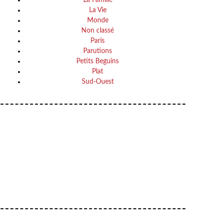
La Vie
Monde
Non classé
Paris
Parutions
Petits Beguins
Plat
Sud-Ouest
VOTRE ADRESSE EMAIL
Your
OK
email