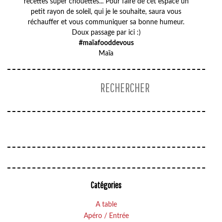
recettes super chouettes... Pour faire de cet espace un
petit rayon de soleil, qui je le souhaite, saura vous
réchauffer et vous communiquer sa bonne humeur.
Doux passage par ici :)
#maïafooddevous
Maïa
Catégories
A table
Apéro / Entrée