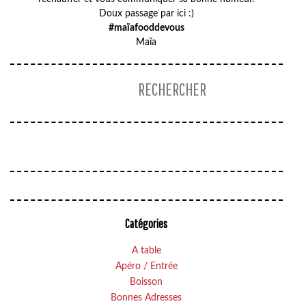
Doux passage par ici :)
#maïafooddevous
Maïa
Catégories
A table
Apéro / Entrée
Boisson
Bonnes Adresses