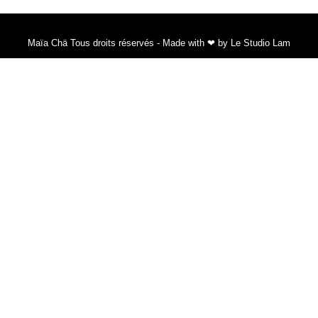
Maïa Chä Tous droits réservés - Made with ❤ by Le Studio Lam