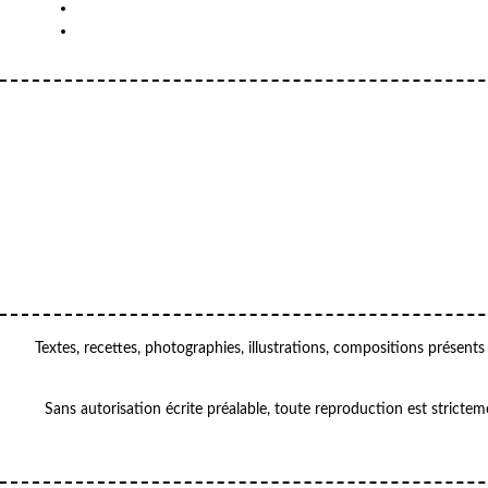
Your
email
OK
VOTRE ADRESSE
EMAIL
Textes, recettes, photographies, illustrations, compositions présents
Sans autorisation écrite préalable, toute reproduction est strictem