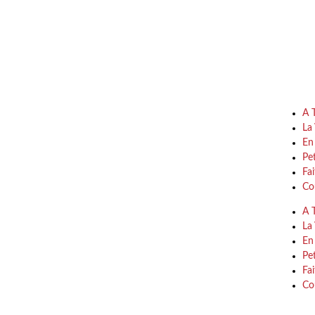
A 
La 
En
Pe
Fa
Co
A 
La 
En
Pe
Fa
Co