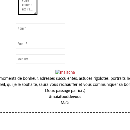
oments de bonheur, adresses succulentes, astuces rigolotes, portraits heu
leil, qui je le souhaite, saura vous réchauffer et vous communiquer sa b
Doux passage par ici :)
#maïafooddevous
POISSON
Maïa
D’AVRIL
FÊTE