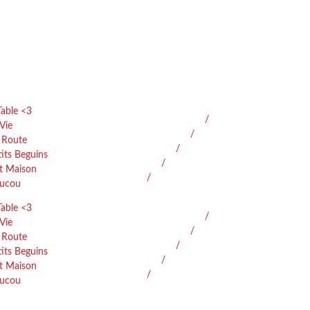
Table <3
Vie
 Route
tits Beguins
it Maison
ucou
Table <3
Vie
 Route
tits Beguins
it Maison
ucou