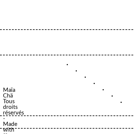
Maïa
Chä
Tous
droits
réservés
-
Made
with