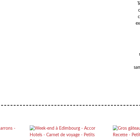
T
c
ex
san