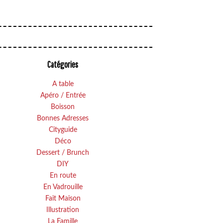
Catégories
A table
Apéro / Entrée
Boisson
Bonnes Adresses
Cityguide
Déco
Dessert / Brunch
DIY
En route
En Vadrouille
Fait Maison
Illustration
La Famille