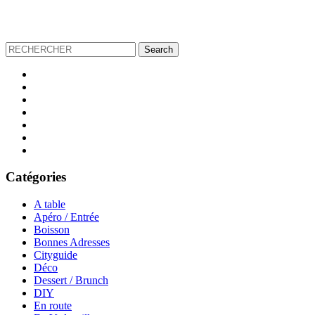
Catégories
A table
Apéro / Entrée
Boisson
Bonnes Adresses
Cityguide
Déco
Dessert / Brunch
DIY
En route