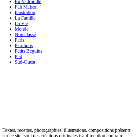
En Vadrouille
Fait Maison
Illustration
La Famille
La Vie
Monde
Non classé
Paris
Parutions
Petits Beguins
Plat
Sud-Ouest
Your email
VOTRE ADRESSE EMAIL
OK
Textes, recettes, photographies, illustrations, compositions présents
sur ce site, sont des créations originales (sauf mention contraire