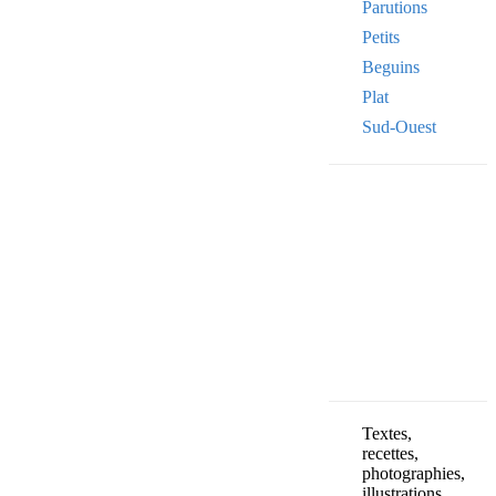
Parutions
Petits
Beguins
Plat
Sud-Ouest
Your email
VOTRE ADRESSE
OK
Textes,
recettes,
photographies,
illustrations,