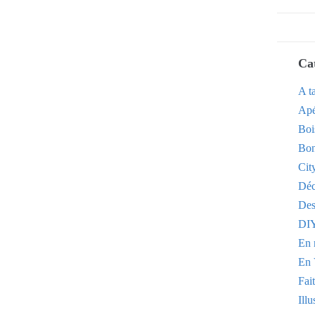
Ca
A t
Apé
Boi
Bon
Cit
Dé
Des
DI
En 
En 
Fai
Illu