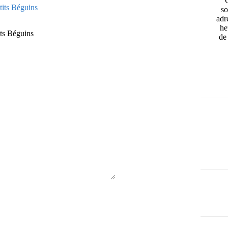
so
adr
he
its Béguins
de 