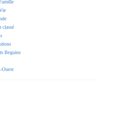
Famille
Vie
nde
 classé
is
utions
its Beguins
-Ouest
Your email
OK
VOTRE ADRESSE EMAIL