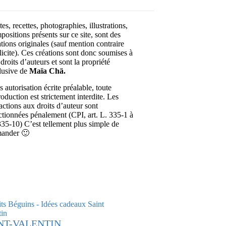
es, recettes, photographies, illustrations,
positions présents sur ce site, sont des
ations originales (sauf mention contraire
licite). Ces créations sont donc soumises à
droits d’auteurs et sont la propriété
lusive de
Maïa Chä.
 autorisation écrite préalable, toute
roduction est strictement interdite. Les
ractions aux droits d’auteur sont
ctionnées pénalement (CPI, art. L. 335-1 à
335-10) C’est tellement plus simple de
ander 🙂
NT-VALENTIN