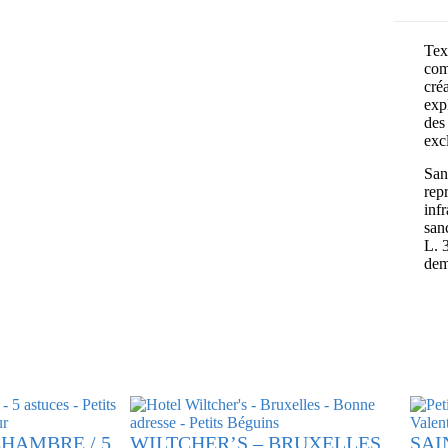
Text
com
cré
exp
des 
exc
Sans
rep
inf
san
L. 
dem
HAMBRE / 5
WILTCHER’S – BRUXELLES
SAI