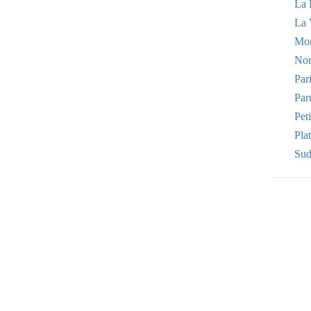
La 
La 
Mo
Non
Par
Par
Pet
Plat
Sud