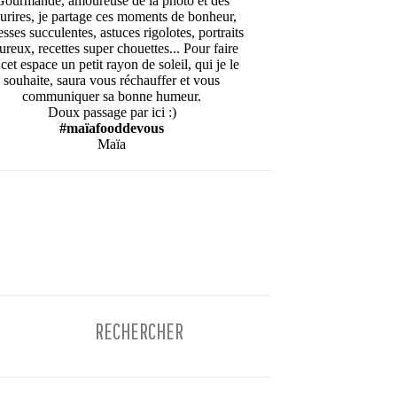
Gourmande, amoureuse de la photo et des
urires, je partage ces moments de bonheur,
esses succulentes, astuces rigolotes, portraits
ureux, recettes super chouettes... Pour faire
cet espace un petit rayon de soleil, qui je le
souhaite, saura vous réchauffer et vous
communiquer sa bonne humeur.
Doux passage par ici :)
#maïafooddevous
Maïa