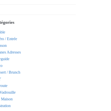
tégories
able
ro / Entrée
sson
nes Adresses
yguide
co
sert / Brunch
Y
route
Vadrouille
t Maison
stration