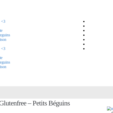
 <3
te
Beguins
ison
 <3
te
Beguins
ison
lutenfree – Petits Béguins