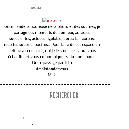
Gourmande, amoureuse de la photo et des sourires, je
partage ces moments de bonheur, adresses
succulentes, astuces rigolotes, portraits heureux,
recettes super chouettes... Pour faire de cet espace un
petit rayon de soleil, qui je le souhaite, saura vous
réchauffer et vous communiquer sa bonne humeur.
Doux passage par ici :)
#maïafooddevous
GAUFRES
Maïa
TARTE
AUX
ARC-
POIREAUX
EN-
CIEL
AUX
COURGETTES
&