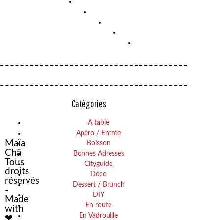
CAROTTES
WELCOME
EN
Catégories
AUTOMNE
VACANCES
A table
Apéro / Entrée
Maïa
Boisson
Chä
Bonnes Adresses
Tous
Cityguide
droits
Déco
réservés
Dessert / Brunch
-
DIY
Made
En route
with
En Vadrouille
❤