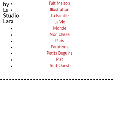
Fait Maison
by
Le
Illustration
Studio
La Famille
Lam
La Vie
Monde
Non classé
Paris
Parutions
Petits Beguins
Plat
Sud-Ouest
Your email
VOTRE ADRESSE EMAIL
OK