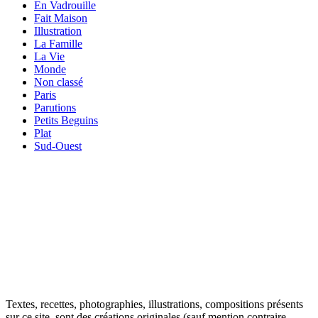
En Vadrouille
Fait Maison
Illustration
La Famille
La Vie
Monde
Non classé
Paris
Parutions
Petits Beguins
Plat
Sud-Ouest
Your email
VOTRE ADRESSE EMAIL
OK
Textes, recettes, photographies, illustrations, compositions présents
sur ce site, sont des créations originales (sauf mention contraire