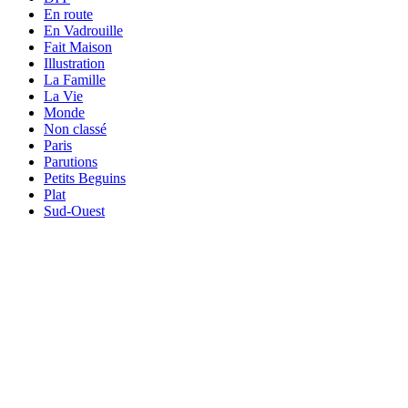
En route
En Vadrouille
Fait Maison
Illustration
La Famille
La Vie
Monde
Non classé
Paris
Parutions
Petits Beguins
Plat
Sud-Ouest
Your email
OK
VOTRE ADRESSE EMAIL