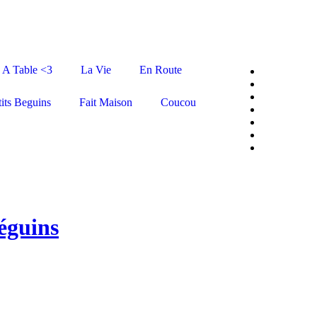
A Table <3
La Vie
En Route
tits Beguins
Fait Maison
Coucou
Béguins