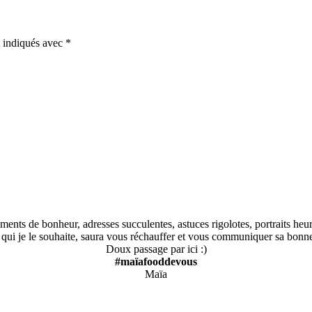
t indiqués avec
*
nts de bonheur, adresses succulentes, astuces rigolotes, portraits heureu
, qui je le souhaite, saura vous réchauffer et vous communiquer sa bon
Doux passage par ici :)
#maïafooddevous
Maïa