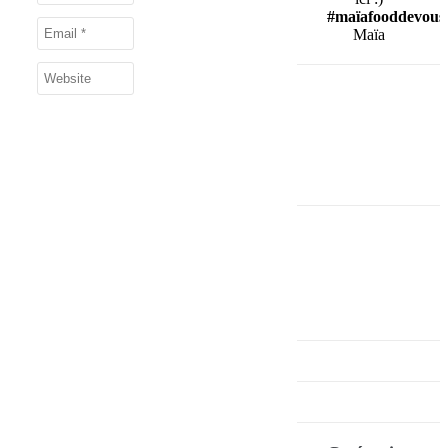
#maïafooddevous
Maïa