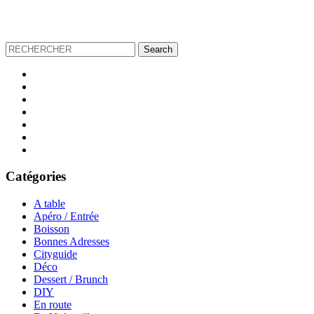
Catégories
A table
Apéro / Entrée
Boisson
Bonnes Adresses
Cityguide
Déco
Dessert / Brunch
DIY
En route