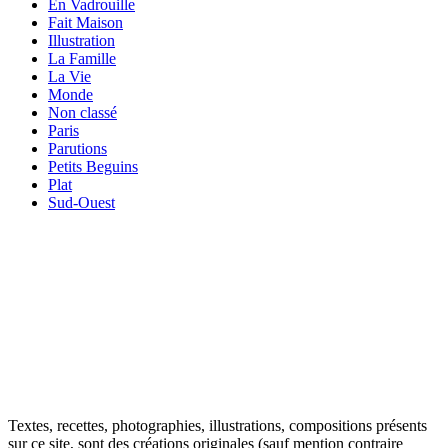
En Vadrouille
Fait Maison
Illustration
La Famille
La Vie
Monde
Non classé
Paris
Parutions
Petits Beguins
Plat
Sud-Ouest
Your email
VOTRE ADRESSE EMAIL
OK
Textes, recettes, photographies, illustrations, compositions présents
sur ce site, sont des créations originales (sauf mention contraire