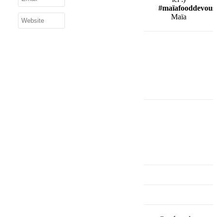
#maïafooddevous
Maïa